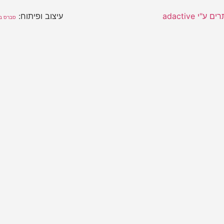
"י adactive
עיצוב ופיתוח:
סברס בנ