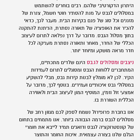
היתרון הדקורטיבי שלהם. רבים בוחרים להשתמש
במסלולים לגבס על מנת להסתיר חוטי חשמל, צנרת של
מזגנים וכל סוג של פגם בקירות הבית. מעבר לכך, כדאי
להכיר את האופציה של תאורה נסתרת, הניתנת להתקנה
בתוך מסלול הגבס. מדובר על דרך נפלאה לתרום לעיצוב
הכללי של החדר, מאחר ותאורה נסתרת מעניקה לכל
חדר מראה מושקע ומיוחד יותר.
ניצבים ומסלולים לגבס
הינם שלדים מתכתיים,
המתחברים ללוחות הגבס ומסוגלים לתרום לעמידות
הקיר. לכן לא מומלץ לבנות קירות גבס, מבלי להשקיע
במסלולי גבס איכותיים ועמידים. בנוסף לכך, מדובר על
אמצעי זול וזמין, המוסיף המון לעיצוב הבית ולאווירה
הכללית השוררת בו.
אנו בחברת פרופירול נשמח לספק לכם מגוון רחב של
מסלולים לגבס ברמה הגבוהה ביותר. אנו מתמחים בתחום
של קונסטרוקציה לגבס ודואגים תמיד לייבא את חומרי
הגלם שלנו בצורה עצמאית. איכות החומר והתוצר