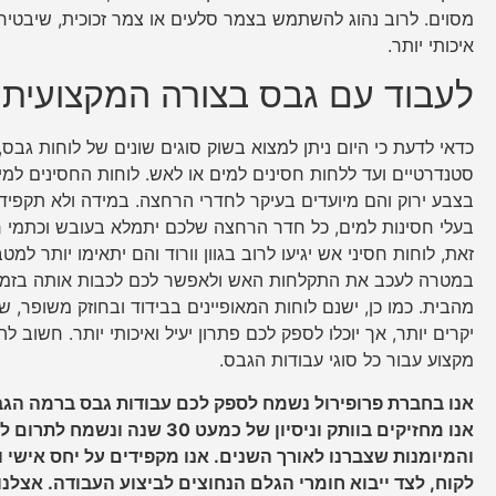
מסוים. לרוב נהוג להשתמש בצמר סלעים או צמר זכוכית, שיבטיחו
איכותי יותר.
לעבוד עם גבס בצורה המקצועית 
כדאי לדעת כי היום ניתן למצוא בשוק סוגים שונים של לוחות גבס
סטנדרטיים ועד ללחות חסינים למים או לאש. לוחות החסינים למים
בצבע ירוק והם מיועדים בעיקר לחדרי הרחצה. במידה ולא תקפידו
בעלי חסינות למים, כל חדר הרחצה שלכם יתמלא בעובש וכתמי ר
זאת, לוחות חסיני אש יגיעו לרוב בגוון וורוד והם יתאימו יותר למ
במטרה לעכב את התקלחות האש ולאפשר לכם לכבות אותה בזמן 
מהבית. כמו כן, ישנם לוחות המאופיינים בבידוד ובחוזק משופר, שא
יקרים יותר, אך יוכלו לספק לכם פתרון יעיל ואיכותי יותר. חשוב לה
מקצוע עבור כל סוגי עבודות הגבס.
אנו בחברת פרופירול נשמח לספק לכם עבודות גבס ברמה הגב
אנו מחזיקים בוותק וניסיון של כמעט 30 שנה ו
והמיומנות שצברנו לאורך השנים. אנו מקפידים על יחס אישי ו
לקוח, לצד ייבוא חומרי הגלם הנחוצים לביצוע העבודה. אצלנ