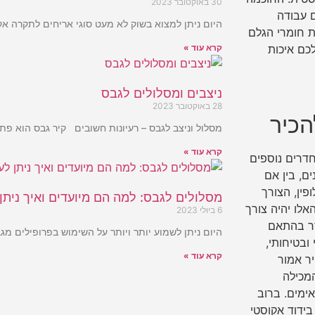
30 באוקטובר 2023
 עבודה
היום ניתן למצוא בשוק לא מעט סוגי אריחים לתקרה א
ת חומרי הגלם
קרא עוד »
כם איכות
ניצבים ומסלולים לגבס
28 באוקטובר 2023
הכיר
מסלול וניצב לגבס – רעיונות חשובים קיר גבס הוא פתר
קרא עוד »
חדרים נוספים
ם, בין אם
פין, הצורך
מסלולים לגבס: למה הם מיועדים ואיך ניתן
לו יהיה צורך
6 ביולי 2023
דר בהתאם
היום ניתן לשמוע יותר ויותר על השימוש בפרופילים מג
ובטיחותי,
קרא עוד »
ר אמור
המכילה
ימים. ברוב
בידוד אקוסטי